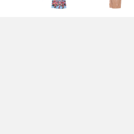
ABITO BLU - DOLCE &
GIACCONE BEIGE -
GABBANA
DOLCE & GABBANA
2.250,00 EUR
2.750,00 EUR
PANTALONI MARRONI -
PANTALONCINI BLU -
DOLCE & GABBANA
DOLCE & GABBANA
1.250,00 EUR
595,00 EUR