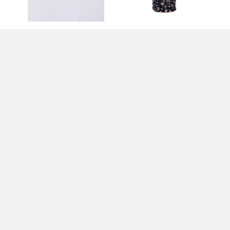
T-SHIRT E POLO BIANCO
ABITO NERO - DOLCE &
PA
- DOLCE & GABBANA
GABBANA
MU
GA
450,00 EUR
2.450,00 EUR
1.