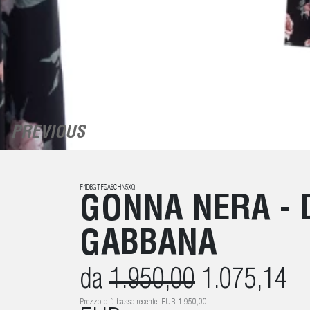
PREVIOUS
F4DBGTFSA8CHN5XQ
GONNA NERA - 
GABBANA
da
1.950,00
1.075,14
Prezzo più basso recente: EUR 1.950,00