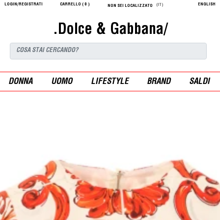
LOGIN/REGISTRATI
CARRELLO (
0
)
ENGLISH
(IT)
NON SEI LOCALIZZATO
.Dolce & Gabbana/
DONNA
UOMO
LIFESTYLE
BRAND
SALDI