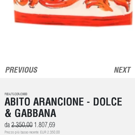
PREVIOUS
NEXT
F6EAJTGDDRJS9000
ABITO ARANCIONE - DOLCE
& GABBANA
da
2.350,00
1.807,69
Prezzo più basso recente: EUR 2.350,00