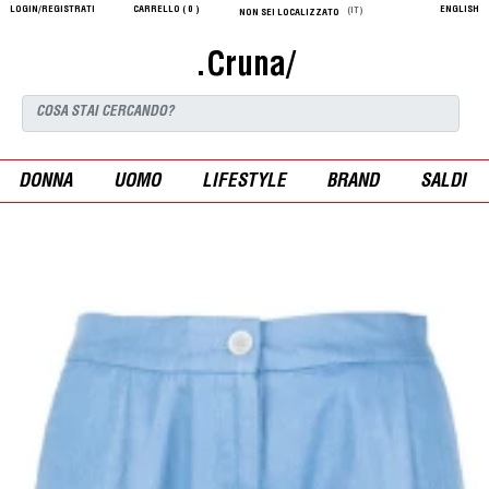
LOGIN/REGISTRATI
CARRELLO (
0
)
ENGLISH
(IT)
NON SEI LOCALIZZATO
.Cruna/
DONNA
UOMO
LIFESTYLE
BRAND
SALDI