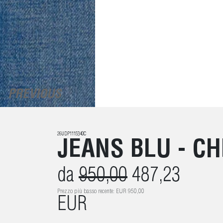
PREVIOUS
26UDP1115340C
JEANS BLU - C
da
950,00
487,23
Prezzo più basso recente: EUR 950,00
EUR