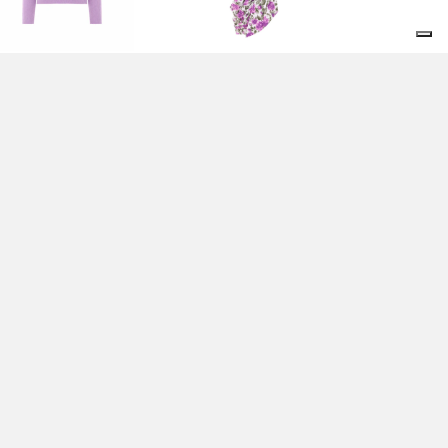
SHIRT E POLO LILAC -
ABITO PURPLE - CHLOÈ
LOÈ
3.690,00 EUR
390,00 EUR