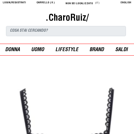
LOGIN/REGISTRATI
CARRELLO (
0
)
ENGLISH
(IT)
NON SEI LOCALIZZATO
.CharoRuiz/
DONNA
UOMO
LIFESTYLE
BRAND
SALDI