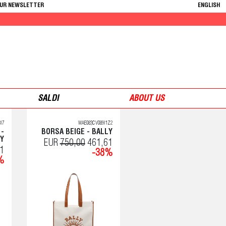
OUR NEWSLETTER
ENGLISH
SALDI
ABOUT US
I7
WAE083CV089I1Z2
 -
BORSA BEIGE - BALLY
Y
EUR
750,00
461,61
1
-38%
%