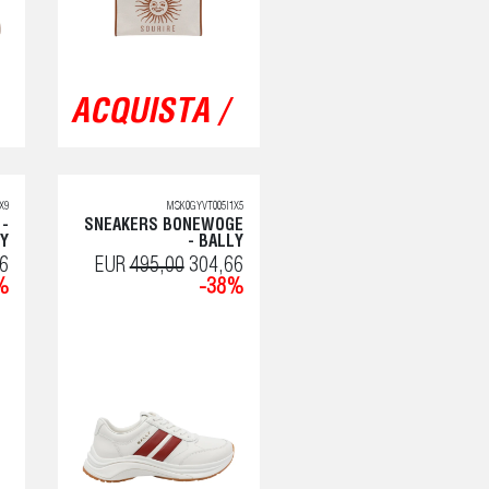
ACQUISTA /
X9
MSK0GYVT005I1X5
 -
SNEAKERS BONEWOGE
Y
- BALLY
6
EUR
495,00
304,66
%
-38%