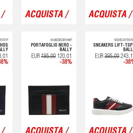
/
ACQUISTA /
ACQUISTA /
1I5T5P
MLB02SEC001I946P
MSK0GDVT012I9
THOS
PORTAFOGLIO NERO -
SNEAKERS LIFT-TSP
ALLY
BALLY
BALL
0,01
EUR
195,00
120,01
EUR
395,00
243,1
38%
-38%
-38
/
ACQUISTA /
ACQUISTA /