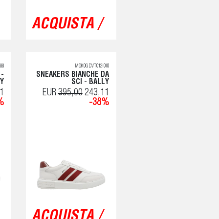
ACQUISTA /
88
MSK0GDVT012I0I0
 -
SNEAKERS BIANCHE DA
Y
SCI - BALLY
1
EUR
395,00
243,11
%
-38%
ACQUISTA /