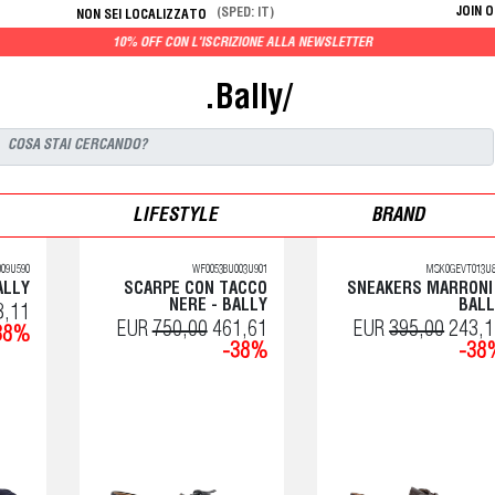
JOIN 
(SPED: IT)
NON SEI LOCALIZZATO
10% OFF CON L'ISCRIZIONE ALLA NEWSLETTER
.Bally/
LIFESTYLE
BRAND
09U590
WF0053BU003U901
MSK0GEVT013U8
ALLY
SCARPE CON TACCO
SNEAKERS MARRONI
NERE - BALLY
BALL
3,11
EUR
750,00
461,61
EUR
395,00
243,1
38%
-38%
-38