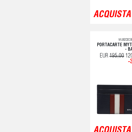
ACQUISTA 
MLB02SEC00
PORTACARTE MY
- B
EUR
195,00
12
-
ACQUISTA 