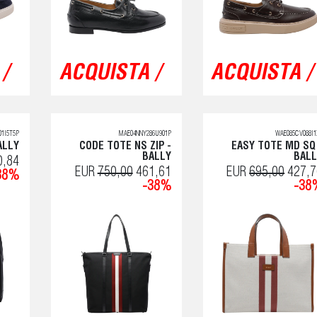
/
ACQUISTA /
ACQUISTA /
1I5T5P
MAE04NNY286U901P
WAE085CV088I1
ALLY
CODE TOTE NS ZIP -
EASY TOTE MD SQ
BALLY
BALL
0,84
EUR
750,00
461,61
EUR
695,00
427,7
38%
-38%
-38