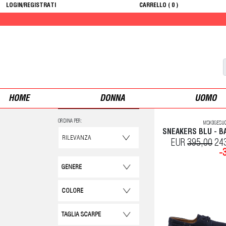
LOGIN/REGISTRATI
CARRELLO (
0
)
HOME
DONNA
UOMO
ORDINA PER:
MSK0GESU0
SNEAKERS BLU - B
EUR
395,00
24
-
GENERE
COLORE
TAGLIA SCARPE