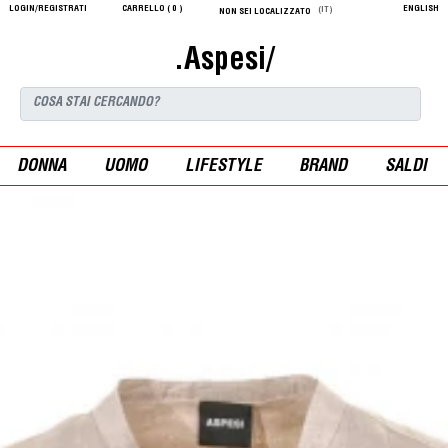
LOGIN/REGISTRATI
CARRELLO (
0
)
ENGLISH
(IT)
NON SEI LOCALIZZATO
.Aspesi/
DONNA
UOMO
LIFESTYLE
BRAND
SALDI