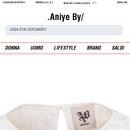
LOGIN/REGISTRATI
CARRELLO (
0
)
ENGLISH
(IT)
NON SEI LOCALIZZATO
.Aniye By/
DONNA
UOMO
LIFESTYLE
BRAND
SALDI