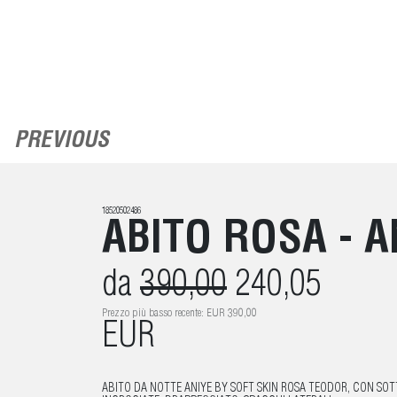
PREVIOUS
18520502486
ABITO ROSA - A
da
390,00
240,05
Prezzo più basso recente: EUR 390,00
EUR
ABITO DA NOTTE ANIYE BY SOFT SKIN ROSA TEODOR, CON SOT