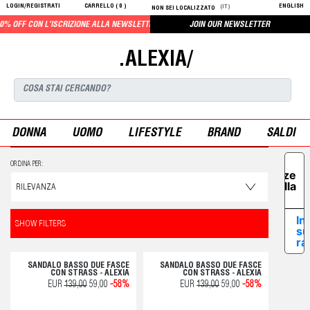
LOGIN/REGISTRATI
CARRELLO (
0
)
ENGLISH
(IT)
NON SEI LOCALIZZATO
% OFF CON L'ISCRIZIONE ALLA NEWSLETTER
JOIN OUR NEWSLETTER
.ALEXIA/
DONNA
UOMO
LIFESTYLE
BRAND
SALDI
Le tue
ORDINA PER:
preferenze
relative alla
privacy
In
SHOW FILTERS
su
ra
SANDALO BASSO DUE FASCE
SANDALO BASSO DUE FASCE
CON STRASS - ALEXIA
CON STRASS - ALEXIA
EUR
139,00
59,00
-58%
EUR
139,00
59,00
-58%