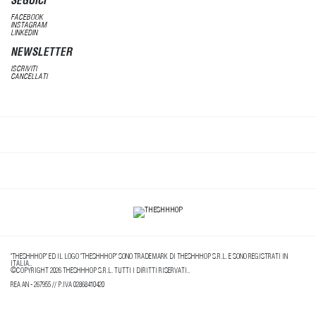
SEGUICI
FACEBOOK
INSTAGRAM
LINKEDIN
NEWSLETTER
ISCRIVITI
CANCELLATI
"THESHHHOP" ED IL LOGO "THESHHHOP" SONO TRADEMARK DI THESHHHOP S.R.L. E SONO REGISTRATI IN
ITALIA..
©COPYRIGHT 2026 THESHHHOP S.R.L. TUTTI I DIRITTI RISERVATI..
REA AN - 267955 // P.IVA 02868410420