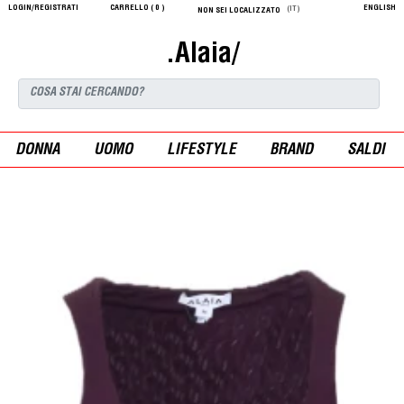
LOGIN/REGISTRATI
CARRELLO (
0
)
ENGLISH
(IT)
NON SEI LOCALIZZATO
.Alaia/
DONNA
UOMO
LIFESTYLE
BRAND
SALDI