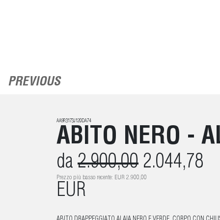
PREVIOUS
AA9R3173J120DA74
ABITO NERO - A
da
2.900,00
2.044,78
Prezzo più basso recente: EUR 2.900,00
EUR
ABITO DRAPPEGGIATO ALAIA NERO E VERDE, CORPO CON CHIU