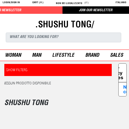
LOGIN/SIGN IN
CART (
0
)
ITALIANO
(IT)
NON SEI LOCALIZZATO
 NEWSLETTER
JOIN OUR NEWSLETTER
.SHUSHU TONG/
WOMAN
MAN
LIFESTYLE
BRAND
SALES
Your
SHOW FILTERS
Privacy
Choices
NESSUN PRODOTTO DISPONIBILE
No
co
SHUSHU TONG