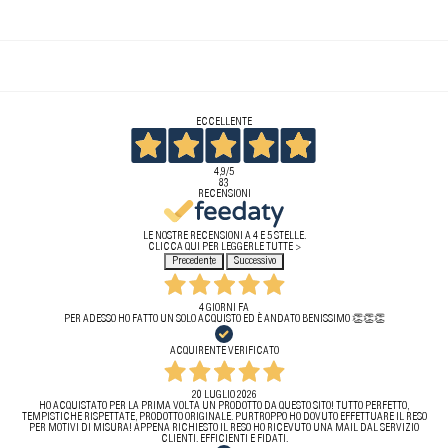
ECCELLENTE
4,9
/5
83
RECENSIONI
LE NOSTRE RECENSIONI A 4 E 5 STELLE.
CLICCA QUI PER LEGGERLE TUTTE >
Precedente
Successivo
4 GIORNI FA
PER ADESSO HO FATTO UN SOLO ACQUISTO ED È ANDATO BENISSIMO 👏👏👏
ACQUIRENTE VERIFICATO
20 LUGLIO 2026
HO ACQUISTATO PER LA PRIMA VOLTA UN PRODOTTO DA QUESTO SITO! TUTTO PERFETTO,
TEMPISTICHE RISPETTATE, PRODOTTO ORIGINALE. PURTROPPO HO DOVUTO EFFETTUARE IL RESO
PER MOTIVI DI MISURA! APPENA RICHIESTO IL RESO HO RICEVUTO UNA MAIL DAL SERVIZIO
CLIENTI. EFFICIENTI E FIDATI.