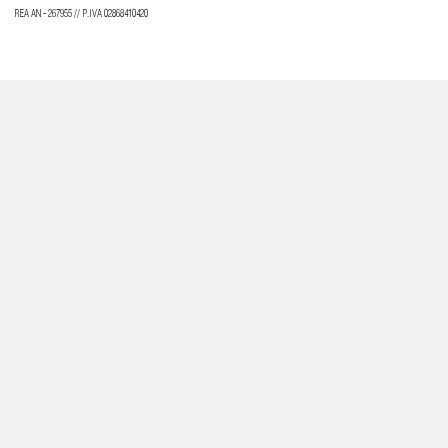
REA AN - 267955 // P.IVA 02868410420