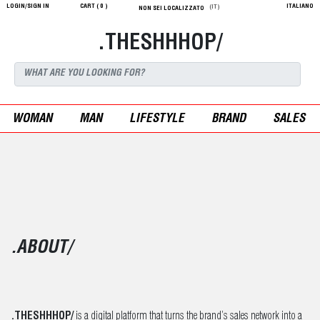
LOGIN/SIGN IN
CART (
0
)
ITALIANO
(IT)
NON SEI LOCALIZZATO
.THESHHHOP/
WOMAN
MAN
LIFESTYLE
BRAND
SALES
.ABOUT/
.THESHHHOP/
is a digital platform that turns the brand’s sales network into a