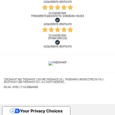
ACQUIRENTE VERIFICATO
22 GIUGNO 2026
PIENAMENTE SODDISFATTA, CONSEGNA VELOCE
ACQUIRENTE VERIFICATO
22 GIUGNO 2026
OTFIMO SERVIZIO
ACQUIRENTE VERIFICATO
"THESHHHOP" AND "THESHHHOP" LOGO ARE THESHHHOP S.R.L. TRADEMARK E ARE REGISTRED IN ITALY..
©COPYRIGHT 2026 THESHHHOP S.R.L. ALL RIGHTS RESERVED..
REA AN - 267955 // P.IVA 02868410420
Your Privacy Choices