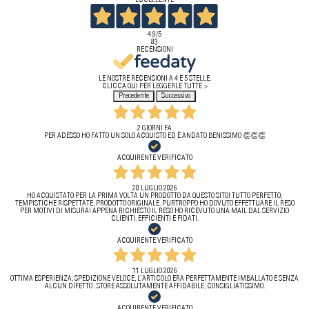
ECCELLENTE
4,9
/5
83
RECENSIONI
LE NOSTRE RECENSIONI A 4 E 5 STELLE.
CLICCA QUI PER LEGGERLE TUTTE >
Precedente
Successivo
2 GIORNI FA
PER ADESSO HO FATTO UN SOLO ACQUISTO ED È ANDATO BENISSIMO 👏👏👏
ACQUIRENTE VERIFICATO
20 LUGLIO 2026
HO ACQUISTATO PER LA PRIMA VOLTA UN PRODOTTO DA QUESTO SITO! TUTTO PERFETTO,
TEMPISTICHE RISPETTATE, PRODOTTO ORIGINALE. PURTROPPO HO DOVUTO EFFETTUARE IL RESO
PER MOTIVI DI MISURA! APPENA RICHIESTO IL RESO HO RICEVUTO UNA MAIL DAL SERVIZIO
CLIENTI. EFFICIENTI E FIDATI.
ACQUIRENTE VERIFICATO
11 LUGLIO 2026
OTTIMA ESPERIENZA, SPEDIZIONE VELOCE, L’ARTICOLO ERA PERFETTAMENTE IMBALLATO E SENZA
ALCUN DIFETTO . STORE ASSOLUTAMENTE AFFIDABILE, CONSIGLIATISSIMO.
ACQUIRENTE VERIFICATO