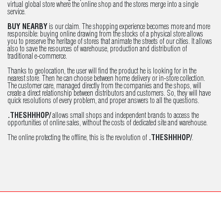
virtual global store where the online shop and the stores merge into a single
service.
BUY NEARBY
is our claim. The shopping experience becomes more and more
responsible: buying online drawing from the stocks of a physical store allows
you to preserve the heritage of stores that animate the streets of our cities. It allows
also to save the resources of warehouse, production and distribution of
traditional e-commerce.
Thanks to geolocation, the user will find the product he is looking for in the
nearest store. Then he can choose between home delivery or in-store collection.
The customer care, managed directly from the companies and the shops, will
create a direct relationship between distributors and customers. So, they will have
quick resolutions of every problem, and proper answers to all the questions.
.THESHHHOP/
allows small shops and independent brands to access the
opportunities of online sales, without the costs of dedicated site and warehouse.
The online protecting the offline, this is the revolution of
.THESHHHOP/
.