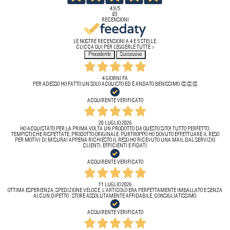
4,9
/5
83
RECENSIONI
LE NOSTRE RECENSIONI A 4 E 5 STELLE.
CLICCA QUI PER LEGGERLE TUTTE >
Precedente
Successivo
4 GIORNI FA
PER ADESSO HO FATTO UN SOLO ACQUISTO ED È ANDATO BENISSIMO 👏👏👏
ACQUIRENTE VERIFICATO
20 LUGLIO 2026
HO ACQUISTATO PER LA PRIMA VOLTA UN PRODOTTO DA QUESTO SITO! TUTTO PERFETTO,
TEMPISTICHE RISPETTATE, PRODOTTO ORIGINALE. PURTROPPO HO DOVUTO EFFETTUARE IL RESO
PER MOTIVI DI MISURA! APPENA RICHIESTO IL RESO HO RICEVUTO UNA MAIL DAL SERVIZIO
CLIENTI. EFFICIENTI E FIDATI.
ACQUIRENTE VERIFICATO
11 LUGLIO 2026
OTTIMA ESPERIENZA, SPEDIZIONE VELOCE, L’ARTICOLO ERA PERFETTAMENTE IMBALLATO E SENZA
ALCUN DIFETTO . STORE ASSOLUTAMENTE AFFIDABILE, CONSIGLIATISSIMO.
ACQUIRENTE VERIFICATO