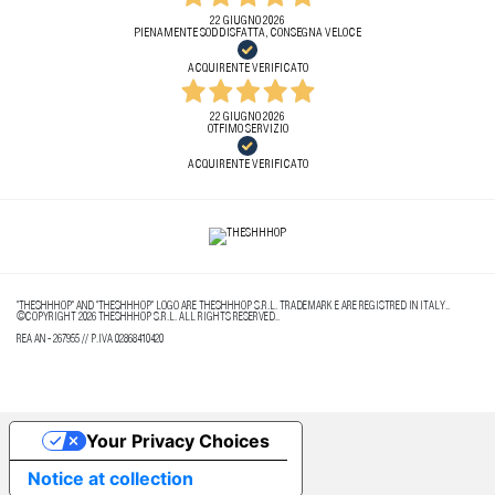
22 GIUGNO 2026
PIENAMENTE SODDISFATTA, CONSEGNA VELOCE
ACQUIRENTE VERIFICATO
22 GIUGNO 2026
OTFIMO SERVIZIO
ACQUIRENTE VERIFICATO
"THESHHHOP" AND "THESHHHOP" LOGO ARE THESHHHOP S.R.L. TRADEMARK E ARE REGISTRED IN ITALY..
©COPYRIGHT 2026 THESHHHOP S.R.L. ALL RIGHTS RESERVED..
REA AN - 267955 // P.IVA 02868410420
Your Privacy Choices
Notice at collection