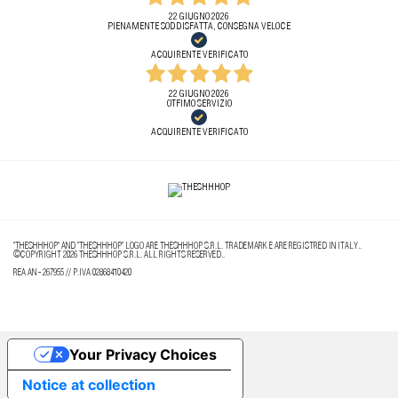
22 GIUGNO 2026
PIENAMENTE SODDISFATTA, CONSEGNA VELOCE
ACQUIRENTE VERIFICATO
22 GIUGNO 2026
OTFIMO SERVIZIO
ACQUIRENTE VERIFICATO
"THESHHHOP" AND "THESHHHOP" LOGO ARE THESHHHOP S.R.L. TRADEMARK E ARE REGISTRED IN ITALY..
©COPYRIGHT 2026 THESHHHOP S.R.L. ALL RIGHTS RESERVED..
REA AN - 267955 // P.IVA 02868410420
Your Privacy Choices
Notice at collection