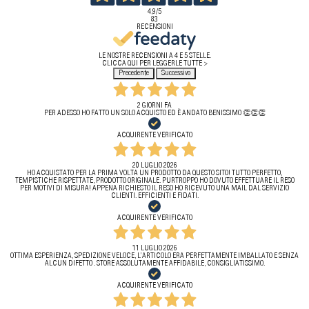
4,9
/5
83
RECENSIONI
LE NOSTRE RECENSIONI A 4 E 5 STELLE.
CLICCA QUI PER LEGGERLE TUTTE >
Precedente
Successivo
2 GIORNI FA
PER ADESSO HO FATTO UN SOLO ACQUISTO ED È ANDATO BENISSIMO 👏👏👏
ACQUIRENTE VERIFICATO
20 LUGLIO 2026
HO ACQUISTATO PER LA PRIMA VOLTA UN PRODOTTO DA QUESTO SITO! TUTTO PERFETTO,
TEMPISTICHE RISPETTATE, PRODOTTO ORIGINALE. PURTROPPO HO DOVUTO EFFETTUARE IL RESO
PER MOTIVI DI MISURA! APPENA RICHIESTO IL RESO HO RICEVUTO UNA MAIL DAL SERVIZIO
CLIENTI. EFFICIENTI E FIDATI.
ACQUIRENTE VERIFICATO
11 LUGLIO 2026
OTTIMA ESPERIENZA, SPEDIZIONE VELOCE, L’ARTICOLO ERA PERFETTAMENTE IMBALLATO E SENZA
ALCUN DIFETTO . STORE ASSOLUTAMENTE AFFIDABILE, CONSIGLIATISSIMO.
ACQUIRENTE VERIFICATO