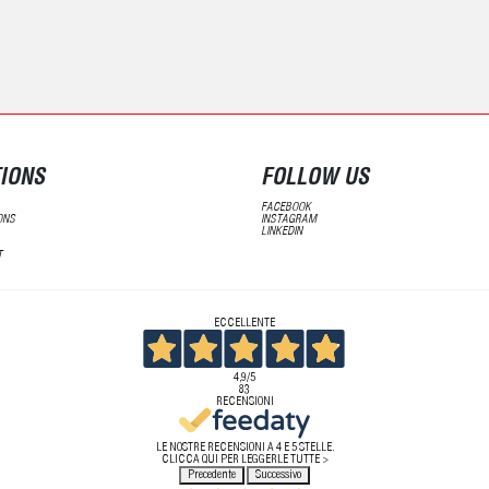
IONS
FOLLOW US
FACEBOOK
ONS
INSTAGRAM
LINKEDIN
T
ECCELLENTE
4,9
/5
83
RECENSIONI
LE NOSTRE RECENSIONI A 4 E 5 STELLE.
CLICCA QUI PER LEGGERLE TUTTE >
Precedente
Successivo