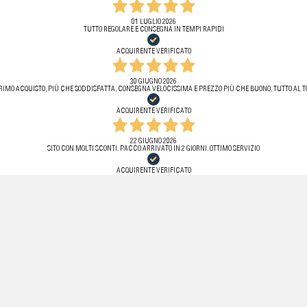
01 LUGLIO 2026
TUTTO REGOLARE E CONSEGNA IN TEMPI RAPIDI
ACQUIRENTE VERIFICATO
30 GIUGNO 2026
RIMO ACQUISTO, PIÙ CHE SODDISFATTA, CONSEGNA VELOCISSIMA E PREZZO PIÙ CHE BUONO, TUTTO AL T
ACQUIRENTE VERIFICATO
22 GIUGNO 2026
SITO CON MOLTI SCONTI. PACCO ARRIVATO IN 2 GIORNI. OTTIMO SERVIZIO
ACQUIRENTE VERIFICATO
22 GIUGNO 2026
PIENAMENTE SODDISFATTA, CONSEGNA VELOCE
ACQUIRENTE VERIFICATO
22 GIUGNO 2026
OTFIMO SERVIZIO
ACQUIRENTE VERIFICATO