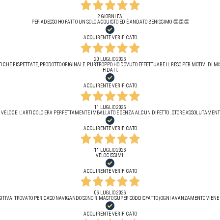
2 GIORNI FA
PER ADESSO HO FATTO UN SOLO ACQUISTO ED È ANDATO BENISSIMO 👏👏👏
ACQUIRENTE VERIFICATO
20 LUGLIO 2026
ICHE RISPETTATE, PRODOTTO ORIGINALE. PURTROPPO HO DOVUTO EFFETTUARE IL RESO PER MOTIVI DI MIS
FIDATI.
ACQUIRENTE VERIFICATO
11 LUGLIO 2026
 VELOCE, L’ARTICOLO ERA PERFETTAMENTE IMBALLATO E SENZA ALCUN DIFETTO . STORE ASSOLUTAMENTE
ACQUIRENTE VERIFICATO
11 LUGLIO 2026
VELOCISSIMI!
ACQUIRENTE VERIFICATO
06 LUGLIO 2026
ITIVA, TROVATO PER CASO NAVIGANDO SONO RIMASTO SUPER SODDISFATTO (OGNI AVANZAMENTO VIENE 
ACQUIRENTE VERIFICATO