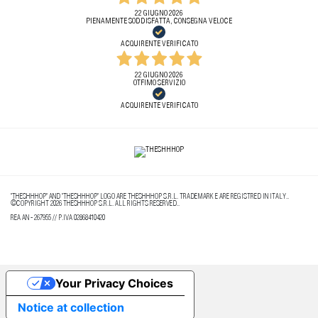
22 GIUGNO 2026
PIENAMENTE SODDISFATTA, CONSEGNA VELOCE
ACQUIRENTE VERIFICATO
22 GIUGNO 2026
OTFIMO SERVIZIO
ACQUIRENTE VERIFICATO
"THESHHHOP" AND "THESHHHOP" LOGO ARE THESHHHOP S.R.L. TRADEMARK E ARE REGISTRED IN ITALY..
©COPYRIGHT 2026 THESHHHOP S.R.L. ALL RIGHTS RESERVED..
REA AN - 267955 // P.IVA 02868410420
Your Privacy Choices
Notice at collection