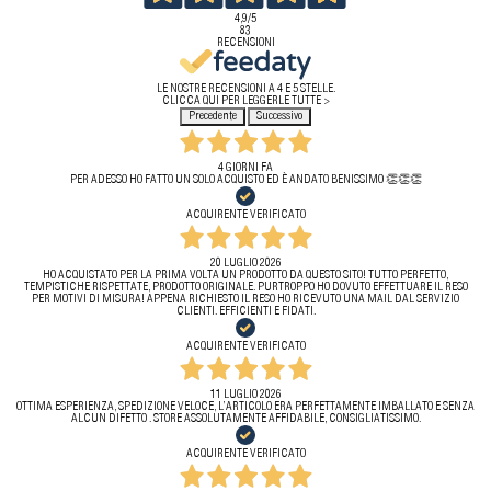
4,9
/5
83
RECENSIONI
LE NOSTRE RECENSIONI A 4 E 5 STELLE.
CLICCA QUI PER LEGGERLE TUTTE >
Precedente
Successivo
4 GIORNI FA
PER ADESSO HO FATTO UN SOLO ACQUISTO ED È ANDATO BENISSIMO 👏👏👏
ACQUIRENTE VERIFICATO
20 LUGLIO 2026
HO ACQUISTATO PER LA PRIMA VOLTA UN PRODOTTO DA QUESTO SITO! TUTTO PERFETTO,
TEMPISTICHE RISPETTATE, PRODOTTO ORIGINALE. PURTROPPO HO DOVUTO EFFETTUARE IL RESO
PER MOTIVI DI MISURA! APPENA RICHIESTO IL RESO HO RICEVUTO UNA MAIL DAL SERVIZIO
CLIENTI. EFFICIENTI E FIDATI.
ACQUIRENTE VERIFICATO
11 LUGLIO 2026
OTTIMA ESPERIENZA, SPEDIZIONE VELOCE, L’ARTICOLO ERA PERFETTAMENTE IMBALLATO E SENZA
ALCUN DIFETTO . STORE ASSOLUTAMENTE AFFIDABILE, CONSIGLIATISSIMO.
ACQUIRENTE VERIFICATO