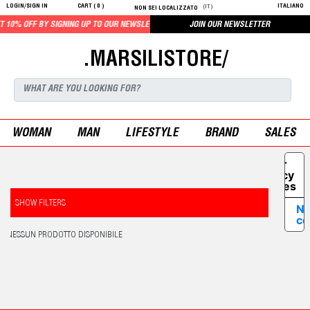
LOGIN/SIGN IN
CART (
0
)
ITALIANO
(IT)
NON SEI LOCALIZZATO
10% OFF BY SIGNING UP TO OUR NEWSLETTER
JOIN OUR NEWSLETTER
.MARSILISTORE/
WOMAN
MAN
LIFESTYLE
BRAND
SALES
Your
Privacy
Choices
SHOW FILTERS
No
co
NESSUN PRODOTTO DISPONIBILE