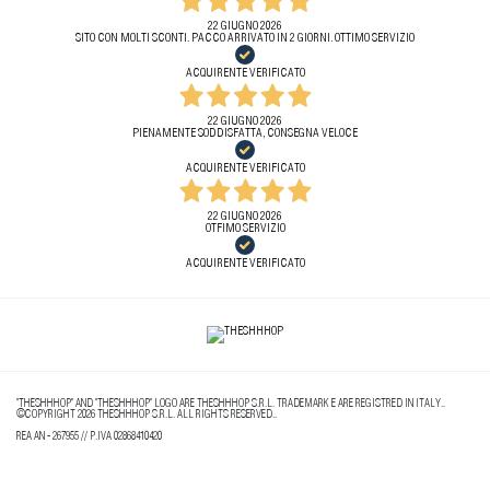
22 GIUGNO 2026
SITO CON MOLTI SCONTI. PACCO ARRIVATO IN 2 GIORNI. OTTIMO SERVIZIO
ACQUIRENTE VERIFICATO
22 GIUGNO 2026
PIENAMENTE SODDISFATTA, CONSEGNA VELOCE
ACQUIRENTE VERIFICATO
22 GIUGNO 2026
OTFIMO SERVIZIO
ACQUIRENTE VERIFICATO
"THESHHHOP" AND "THESHHHOP" LOGO ARE THESHHHOP S.R.L. TRADEMARK E ARE REGISTRED IN ITALY..
©COPYRIGHT 2026 THESHHHOP S.R.L. ALL RIGHTS RESERVED..
REA AN - 267955 // P.IVA 02868410420