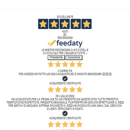
ECCELLENTE
4,9
/5
83
RECENSIONI
LE NOSTRE RECENSIONI A 4 E 5 STELLE.
CLICCA QUI PER LEGGERLE TUTTE >
Precedente
Successivo
2 GIORNI FA
PER ADESSO HO FATTO UN SOLO ACQUISTO ED È ANDATO BENISSIMO 👏👏👏
ACQUIRENTE VERIFICATO
20 LUGLIO 2026
HO ACQUISTATO PER LA PRIMA VOLTA UN PRODOTTO DA QUESTO SITO! TUTTO PERFETTO,
TEMPISTICHE RISPETTATE, PRODOTTO ORIGINALE. PURTROPPO HO DOVUTO EFFETTUARE IL RESO
PER MOTIVI DI MISURA! APPENA RICHIESTO IL RESO HO RICEVUTO UNA MAIL DAL SERVIZIO
CLIENTI. EFFICIENTI E FIDATI.
ACQUIRENTE VERIFICATO