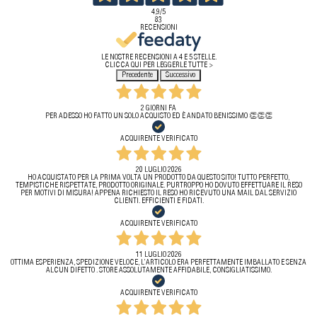
4,9
/5
83
RECENSIONI
LE NOSTRE RECENSIONI A 4 E 5 STELLE.
CLICCA QUI PER LEGGERLE TUTTE >
Precedente
Successivo
2 GIORNI FA
PER ADESSO HO FATTO UN SOLO ACQUISTO ED È ANDATO BENISSIMO 👏👏👏
ACQUIRENTE VERIFICATO
20 LUGLIO 2026
HO ACQUISTATO PER LA PRIMA VOLTA UN PRODOTTO DA QUESTO SITO! TUTTO PERFETTO,
TEMPISTICHE RISPETTATE, PRODOTTO ORIGINALE. PURTROPPO HO DOVUTO EFFETTUARE IL RESO
PER MOTIVI DI MISURA! APPENA RICHIESTO IL RESO HO RICEVUTO UNA MAIL DAL SERVIZIO
CLIENTI. EFFICIENTI E FIDATI.
ACQUIRENTE VERIFICATO
11 LUGLIO 2026
OTTIMA ESPERIENZA, SPEDIZIONE VELOCE, L’ARTICOLO ERA PERFETTAMENTE IMBALLATO E SENZA
ALCUN DIFETTO . STORE ASSOLUTAMENTE AFFIDABILE, CONSIGLIATISSIMO.
ACQUIRENTE VERIFICATO