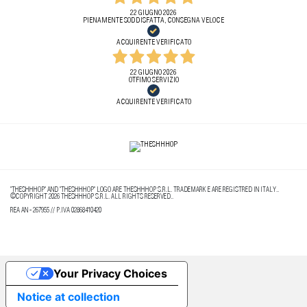
22 GIUGNO 2026
PIENAMENTE SODDISFATTA, CONSEGNA VELOCE
ACQUIRENTE VERIFICATO
22 GIUGNO 2026
OTFIMO SERVIZIO
ACQUIRENTE VERIFICATO
"THESHHHOP" AND "THESHHHOP" LOGO ARE THESHHHOP S.R.L. TRADEMARK E ARE REGISTRED IN ITALY..
©COPYRIGHT 2026 THESHHHOP S.R.L. ALL RIGHTS RESERVED..
REA AN - 267955 // P.IVA 02868410420
Your Privacy Choices
Notice at collection