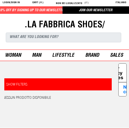
LOGIN/SIGN IN
CART (
0
)
ITALIANO
(IT)
NON SEI LOCALIZZATO
% OFF BY SIGNING UP TO OUR NEWSLETTER
JOIN OUR NEWSLETTER
.LA FABBRICA SHOES/
WOMAN
MAN
LIFESTYLE
BRAND
SALES
Your
Privacy
Choices
SHOW FILTERS
No
co
NESSUN PRODOTTO DISPONIBILE