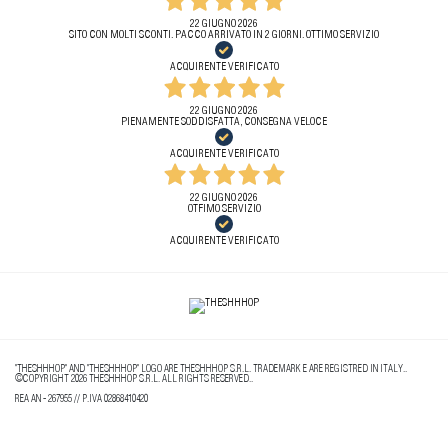
22 GIUGNO 2026
SITO CON MOLTI SCONTI. PACCO ARRIVATO IN 2 GIORNI. OTTIMO SERVIZIO
ACQUIRENTE VERIFICATO
22 GIUGNO 2026
PIENAMENTE SODDISFATTA, CONSEGNA VELOCE
ACQUIRENTE VERIFICATO
22 GIUGNO 2026
OTFIMO SERVIZIO
ACQUIRENTE VERIFICATO
"THESHHHOP" AND "THESHHHOP" LOGO ARE THESHHHOP S.R.L. TRADEMARK E ARE REGISTRED IN ITALY..
©COPYRIGHT 2026 THESHHHOP S.R.L. ALL RIGHTS RESERVED..
REA AN - 267955 // P.IVA 02868410420