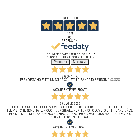
ECCELLENTE
4,9
/5
83
RECENSIONI
LE NOSTRE RECENSIONI A 4 E 5 STELLE.
CLICCA QUI PER LEGGERLE TUTTE >
Precedente
Successivo
2 GIORNI FA
PER ADESSO HO FATTO UN SOLO ACQUISTO ED È ANDATO BENISSIMO 👏👏👏
ACQUIRENTE VERIFICATO
20 LUGLIO 2026
HO ACQUISTATO PER LA PRIMA VOLTA UN PRODOTTO DA QUESTO SITO! TUTTO PERFETTO,
TEMPISTICHE RISPETTATE, PRODOTTO ORIGINALE. PURTROPPO HO DOVUTO EFFETTUARE IL RESO
PER MOTIVI DI MISURA! APPENA RICHIESTO IL RESO HO RICEVUTO UNA MAIL DAL SERVIZIO
CLIENTI. EFFICIENTI E FIDATI.
ACQUIRENTE VERIFICATO