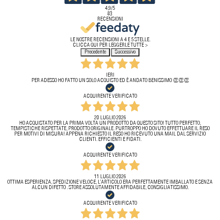
4,9
/5
83
RECENSIONI
LE NOSTRE RECENSIONI A 4 E 5 STELLE.
CLICCA QUI PER LEGGERLE TUTTE >
Precedente
Successivo
IERI
PER ADESSO HO FATTO UN SOLO ACQUISTO ED È ANDATO BENISSIMO 👏👏👏
ACQUIRENTE VERIFICATO
20 LUGLIO 2026
HO ACQUISTATO PER LA PRIMA VOLTA UN PRODOTTO DA QUESTO SITO! TUTTO PERFETTO,
TEMPISTICHE RISPETTATE, PRODOTTO ORIGINALE. PURTROPPO HO DOVUTO EFFETTUARE IL RESO
PER MOTIVI DI MISURA! APPENA RICHIESTO IL RESO HO RICEVUTO UNA MAIL DAL SERVIZIO
CLIENTI. EFFICIENTI E FIDATI.
ACQUIRENTE VERIFICATO
11 LUGLIO 2026
OTTIMA ESPERIENZA, SPEDIZIONE VELOCE, L’ARTICOLO ERA PERFETTAMENTE IMBALLATO E SENZA
ALCUN DIFETTO . STORE ASSOLUTAMENTE AFFIDABILE, CONSIGLIATISSIMO.
ACQUIRENTE VERIFICATO