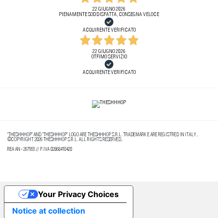
22 GIUGNO 2026
PIENAMENTE SODDISFATTA, CONSEGNA VELOCE
ACQUIRENTE VERIFICATO
22 GIUGNO 2026
OTFIMO SERVIZIO
ACQUIRENTE VERIFICATO
"THESHHHOP" AND "THESHHHOP" LOGO ARE THESHHHOP S.R.L. TRADEMARK E ARE REGISTRED IN ITALY..
©COPYRIGHT 2026 THESHHHOP S.R.L. ALL RIGHTS RESERVED..
REA AN - 267955 // P.IVA 02868410420
Your Privacy Choices
Notice at collection