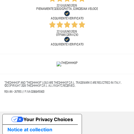
22 GIUGNO 2026
PIENAMENTE SODDISFATTA, CONSEGNA VELOCE
ACQUIRENTE VERIFICATO
22 GIUGNO 2026
OTFIMO SERVIZIO
ACQUIRENTE VERIFICATO
"THESHHHOP" AND "THESHHHOP" LOGO ARE THESHHHOP S.R.L. TRADEMARK E ARE REGISTRED IN ITALY..
©COPYRIGHT 2026 THESHHHOP S.R.L. ALL RIGHTS RESERVED..
REA AN - 267955 // P.IVA 02868410420
Your Privacy Choices
Notice at collection