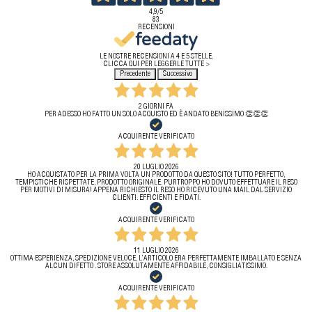
4,9
/5
83
RECENSIONI
LE NOSTRE RECENSIONI A 4 E 5 STELLE.
CLICCA QUI PER LEGGERLE TUTTE >
Precedente
Successivo
2 GIORNI FA
PER ADESSO HO FATTO UN SOLO ACQUISTO ED È ANDATO BENISSIMO 👏👏👏
ACQUIRENTE VERIFICATO
20 LUGLIO 2026
HO ACQUISTATO PER LA PRIMA VOLTA UN PRODOTTO DA QUESTO SITO! TUTTO PERFETTO,
TEMPISTICHE RISPETTATE, PRODOTTO ORIGINALE. PURTROPPO HO DOVUTO EFFETTUARE IL RESO
PER MOTIVI DI MISURA! APPENA RICHIESTO IL RESO HO RICEVUTO UNA MAIL DAL SERVIZIO
CLIENTI. EFFICIENTI E FIDATI.
ACQUIRENTE VERIFICATO
11 LUGLIO 2026
OTTIMA ESPERIENZA, SPEDIZIONE VELOCE, L’ARTICOLO ERA PERFETTAMENTE IMBALLATO E SENZA
ALCUN DIFETTO . STORE ASSOLUTAMENTE AFFIDABILE, CONSIGLIATISSIMO.
ACQUIRENTE VERIFICATO