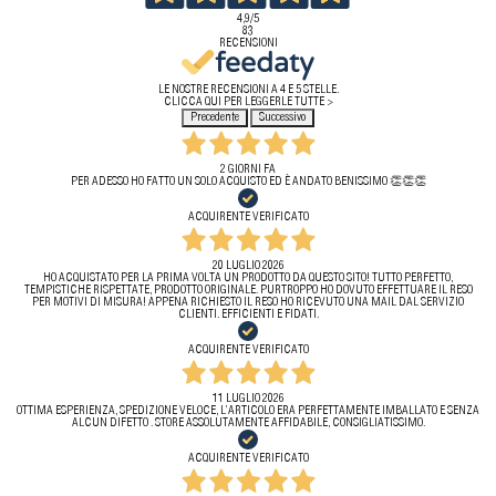
4,9
/5
83
RECENSIONI
LE NOSTRE RECENSIONI A 4 E 5 STELLE.
CLICCA QUI PER LEGGERLE TUTTE >
Precedente
Successivo
2 GIORNI FA
PER ADESSO HO FATTO UN SOLO ACQUISTO ED È ANDATO BENISSIMO 👏👏👏
ACQUIRENTE VERIFICATO
20 LUGLIO 2026
HO ACQUISTATO PER LA PRIMA VOLTA UN PRODOTTO DA QUESTO SITO! TUTTO PERFETTO,
TEMPISTICHE RISPETTATE, PRODOTTO ORIGINALE. PURTROPPO HO DOVUTO EFFETTUARE IL RESO
PER MOTIVI DI MISURA! APPENA RICHIESTO IL RESO HO RICEVUTO UNA MAIL DAL SERVIZIO
CLIENTI. EFFICIENTI E FIDATI.
ACQUIRENTE VERIFICATO
11 LUGLIO 2026
OTTIMA ESPERIENZA, SPEDIZIONE VELOCE, L’ARTICOLO ERA PERFETTAMENTE IMBALLATO E SENZA
ALCUN DIFETTO . STORE ASSOLUTAMENTE AFFIDABILE, CONSIGLIATISSIMO.
ACQUIRENTE VERIFICATO