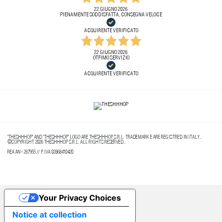
22 GIUGNO 2026
PIENAMENTE SODDISFATTA, CONSEGNA VELOCE
ACQUIRENTE VERIFICATO
22 GIUGNO 2026
OTFIMO SERVIZIO
ACQUIRENTE VERIFICATO
"THESHHHOP" AND "THESHHHOP" LOGO ARE THESHHHOP S.R.L. TRADEMARK E ARE REGISTRED IN ITALY..
©COPYRIGHT 2026 THESHHHOP S.R.L. ALL RIGHTS RESERVED..
REA AN - 267955 // P.IVA 02868410420
Your Privacy Choices
Notice at collection