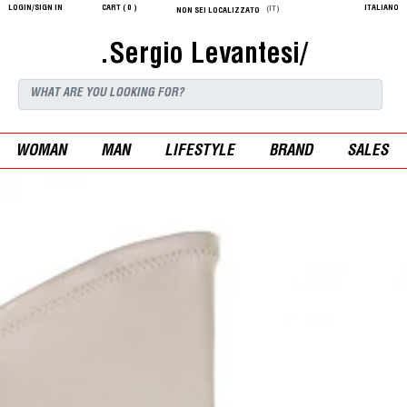
LOGIN/SIGN IN
CART (
0
)
ITALIANO
(IT)
NON SEI LOCALIZZATO
.Sergio Levantesi/
WOMAN
MAN
LIFESTYLE
BRAND
SALES