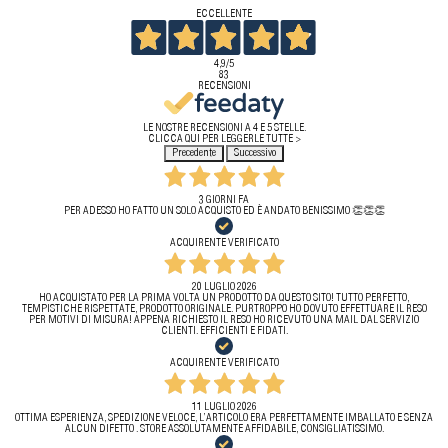
ECCELLENTE
4,9
/5
83
RECENSIONI
LE NOSTRE RECENSIONI A 4 E 5 STELLE.
CLICCA QUI PER LEGGERLE TUTTE >
Precedente
Successivo
3 GIORNI FA
PER ADESSO HO FATTO UN SOLO ACQUISTO ED È ANDATO BENISSIMO 👏👏👏
ACQUIRENTE VERIFICATO
20 LUGLIO 2026
HO ACQUISTATO PER LA PRIMA VOLTA UN PRODOTTO DA QUESTO SITO! TUTTO PERFETTO,
TEMPISTICHE RISPETTATE, PRODOTTO ORIGINALE. PURTROPPO HO DOVUTO EFFETTUARE IL RESO
PER MOTIVI DI MISURA! APPENA RICHIESTO IL RESO HO RICEVUTO UNA MAIL DAL SERVIZIO
CLIENTI. EFFICIENTI E FIDATI.
ACQUIRENTE VERIFICATO
11 LUGLIO 2026
OTTIMA ESPERIENZA, SPEDIZIONE VELOCE, L’ARTICOLO ERA PERFETTAMENTE IMBALLATO E SENZA
ALCUN DIFETTO . STORE ASSOLUTAMENTE AFFIDABILE, CONSIGLIATISSIMO.