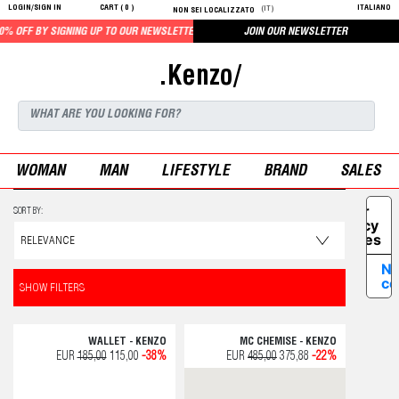
LOGIN/SIGN IN
CART (
0
)
ITALIANO
(IT)
NON SEI LOCALIZZATO
 OFF BY SIGNING UP TO OUR NEWSLETTER
JOIN OUR NEWSLETTER
.Kenzo/
WOMAN
MAN
LIFESTYLE
BRAND
SALES
Your
SORT BY:
Privacy
Choices
No
co
SHOW FILTERS
WALLET - KENZO
MC CHEMISE - KENZO
EUR
185,00
115,00
-38%
EUR
485,00
375,88
-22%