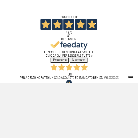
ECCELLENTE
4,9
/5
83
RECENSIONI
LE NOSTRE RECENSIONI A 4 E 5 STELLE.
CLICCA QUI PER LEGGERLE TUTTE >
Precedente
Successivo
IERI
PER ADESSO HO FATTO UN SOLO ACQUISTO ED È ANDATO BENISSIMO 👏👏👏
ACQUIRENTE VERIFICATO
20 LUGLIO 2026
HO ACQUISTATO PER LA PRIMA VOLTA UN PRODOTTO DA QUESTO SITO! TUTTO PERFETTO,
TEMPISTICHE RISPETTATE, PRODOTTO ORIGINALE. PURTROPPO HO DOVUTO EFFETTUARE IL RESO
PER MOTIVI DI MISURA! APPENA RICHIESTO IL RESO HO RICEVUTO UNA MAIL DAL SERVIZIO
CLIENTI. EFFICIENTI E FIDATI.
ACQUIRENTE VERIFICATO