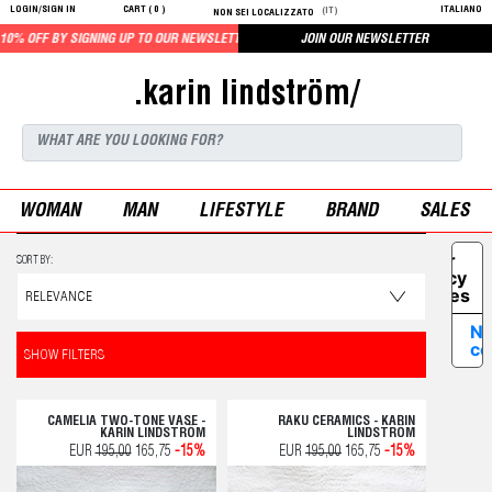
LOGIN/SIGN IN
CART (
0
)
ITALIANO
(IT)
NON SEI LOCALIZZATO
FF BY SIGNING UP TO OUR NEWSLETTER
JOIN OUR NEWSLETTER
.karin lindström/
WOMAN
MAN
LIFESTYLE
BRAND
SALES
Your
SORT BY:
Privacy
Choices
No
co
SHOW FILTERS
CAMELIA TWO-TONE VASE -
RAKU CERAMICS - KARIN
KARIN LINDSTRÖM
LINDSTRÖM
EUR
195,00
165,75
-15%
EUR
195,00
165,75
-15%