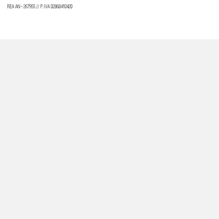
REA AN - 267955 // P.IVA 02868410420