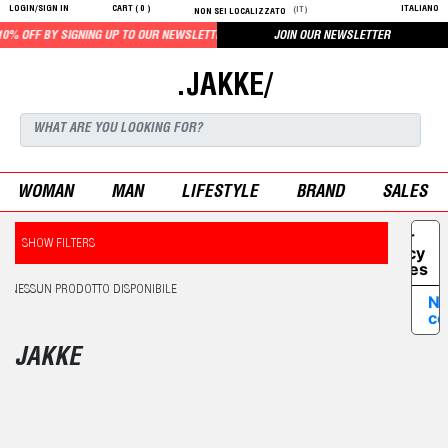
LOGIN/SIGN IN
CART (
0
)
ITALIANO
(IT)
NON SEI LOCALIZZATO
% OFF BY SIGNING UP TO OUR NEWSLETTER
JOIN OUR NEWSLETTER
.JAKKE/
WOMAN
MAN
LIFESTYLE
BRAND
SALES
Your
SHOW FILTERS
Privacy
Choices
NESSUN PRODOTTO DISPONIBILE
No
co
JAKKE