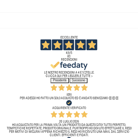
ECCELLENTE
4,9
/5
83
RECENSIONI
LE NOSTRE RECENSIONI A 4 E 5 STELLE.
CLICCA QUI PER LEGGERLE TUTTE >
Precedente
Successivo
IERI
PER ADESSO HO FATTO UN SOLO ACQUISTO ED È ANDATO BENISSIMO 👏👏👏
ACQUIRENTE VERIFICATO
20 LUGLIO 2026
HO ACQUISTATO PER LA PRIMA VOLTA UN PRODOTTO DA QUESTO SITO! TUTTO PERFETTO,
TEMPISTICHE RISPETTATE, PRODOTTO ORIGINALE. PURTROPPO HO DOVUTO EFFETTUARE IL RESO
PER MOTIVI DI MISURA! APPENA RICHIESTO IL RESO HO RICEVUTO UNA MAIL DAL SERVIZIO
CLIENTI. EFFICIENTI E FIDATI.