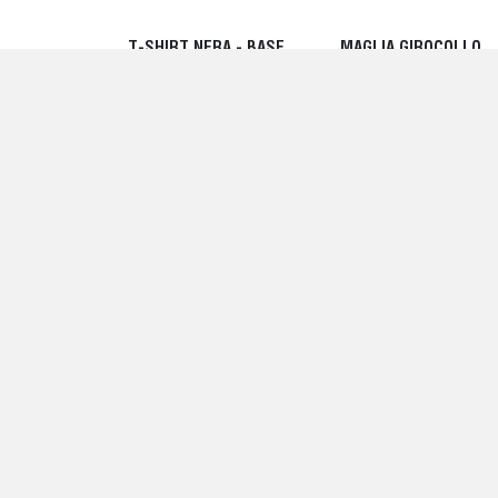
T-SHIRT NERA - BASE
MAGLIA GIROCOLLO
MILANO
ACQUAMARINA - BASE
MILANO
220,00 EUR
250,00 EUR
MAGLIA DOLCEVITA
MAGLIA GIROCOLLO
DONNA BLU - BASE
BIANCA MOTIVO TREC
MILANO
- BASE MILANO
238,00 EUR
220,00 EUR