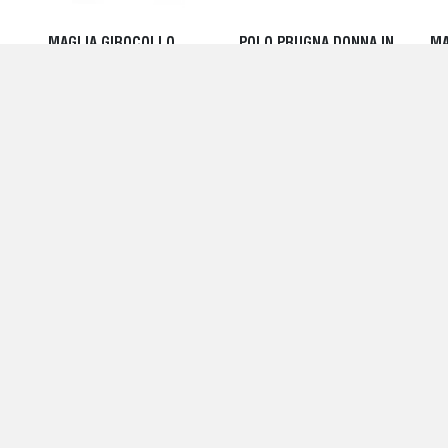
MAGLIA GIROCOLLO
POLO PRUGNA DONNA IN
MA
VERDE TRECCIA - BASE
MAGLIA - BASE MILANO
DO
MILANO
- 
305,00 EUR
220,00 EUR
27
CE