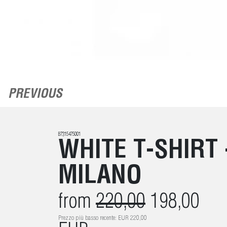
PREVIOUS
B7315475001
WHITE T-SHIRT 
MILANO
from
220,00
198,00
Prezzo più basso recente: EUR 220,00