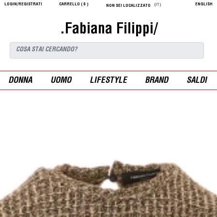
LOGIN/REGISTRATI
CARRELLO (
0
)
ENGLISH
(IT)
NON SEI LOCALIZZATO
.Fabiana Filippi/
DONNA
UOMO
LIFESTYLE
BRAND
SALDI